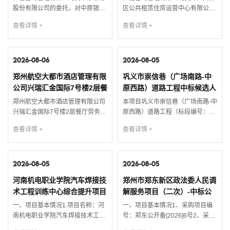
购项目中标结果公示
股份有限公司的委托，对中原银行
区公共租赁住房运营中心有限公司
股份有限公司2026年第一期信息系
的委托，就正弘高新数码港二期项
查看详情 +
查看详情 +
统基础软硬件扩容采购项目-C86服
目家具家电采购安装项目进行公开
务器采购项目中标进行国内公开招
招标，按规定程序进行了开标、评
标，按规定程序进行了开标、评标
标，现就本次招标的中标候选人公
和定标，现将本次招标的中标结果
2026-08-06
示如下：1. 项目名称及编号1.1 项
2026-08-05
公示如下：1. 项目名称及编号1.1
目名称：正弘高新数码港二期项目
郑州航空大都市酒店管理有限
巩义市崇信巷（广场南路-中
招标项目名称：中原银行股份有限
家具家电采购安装项目1.2 招标编
公司兴瑞汇金国际7号楼2层餐
原西路）道路工程中标候选人
公司2026年第一期信息系统基础
号：【HXZB】202606622. ...
厅劳务外包服务项目成交结果
公示
软...
郑州航空大都市酒店管理有限公司
本项目巩义市崇信巷（广场南路-中
公告
兴瑞汇金国际7号楼2层餐厅劳务外
原西路）道路工程（标段编号：
包服务项目（项目编号：
26-巩义GC-0003-01）于2026年
查看详情 +
查看详情 +
【HXZB】20260756）已完成评审
08月04日在郑州市公共资源交易中
工作，现就本次成交结果公告如
心进行开标（评标），经评标委员
下：一、项目基本情况1.1 项目名
会评审，现将该项目的中标候选人
称：郑州航空大都市酒店管理有限
2026-08-05
（评标结果）情况公示如下：一、
2026-08-05
公司兴瑞汇金国际7号楼2层餐厅劳
中标候选人1.1 中标候选人基本情
河南机电职业学院汽车焊接技
郑州市郑东新区政法委人民调
务外包服务项目。1.2 采购编号：
况（排名不分先后）序号中标候选
术工程训练中心综合提升项目
解服务项目（二次）-中标公
【HXZB】202607561.3 服...
人名称投标报价（元）项目经理...
成交结果公告
告
一、项目基本情况1.项目名称：河
一、项目基本情况1、采购项目编
南机电职业学院汽车焊接技术工程
号：郑东公开备[2026]6号2、采购
训练中心综合提升项目2.项目编
项目名称：郑州市郑东新区政法委