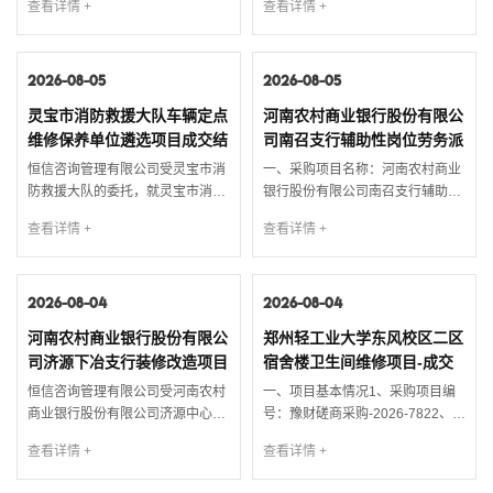
查看详情 +
查看详情 +
号：【HXZB】202607473.采购需
人民调解服务项目3、采购方式：
求：汽车焊接技术工程训练中心综
公开招标4、招标公告发布日期：
合提升项目相关配套设备，包括但
2026年07月14日5、评审日期：
不限于货物的购置、运输、验收、
2026-08-05
2026年08月04日二、采购项目用
2026-08-05
质保期内外服务及其他伴随服务
途、数量、简要技术要求、合同履
灵宝市消防救援大队车辆定点
河南农村商业银行股份有限公
等，具体内容详见第五章采购需
行日期：1、采购范围：本项目主
维修保养单位遴选项目成交结
司南召支行辅助性岗位劳务派
求。4.采购方式：竞争性磋商5.磋
要采购内容是为县级人民调解中
果公告
遣服务成交结果公告
商公告...
心...
恒信咨询管理有限公司受灵宝市消
一、采购项目名称：河南农村商业
防救援大队的委托，就灵宝市消防
银行股份有限公司南召支行辅助性
救援大队车辆定点维修保养单位遴
岗位劳务派遣服务二、采购项目编
查看详情 +
查看详情 +
选项目进行竞争性磋商，按规定程
号：【HXZB】20260715三、采购
序进行了评审、定标，现就本次磋
方式:竞争性磋商四、竞争性磋商公
商的成交结果公布如下：1. 项目名
告发布日期： 2026 年 7 月 17 日
称及项目编号1.1 项目名称：灵宝
2026-08-04
五、评审日期： 2026 年 7 月 28
2026-08-04
市消防救援大队车辆定点维修保养
日六、成交情况:供应商名称：南阳
河南农村商业银行股份有限公
郑州轻工业大学东风校区二区
单位遴选项目1.2 项目编号：
市龙华劳务派遣有限公司供应商地
司济源下冶支行装修改造项目
宿舍楼卫生间维修项目-成交
HXZB202607292. 项目简要说明...
址：南...
中标候选人公示
公告
恒信咨询管理有限公司受河南农村
一、项目基本情况1、采购项目编
商业银行股份有限公司济源中心支
号：豫财磋商采购-2026-7822、采
行的委托，就河南农村商业银行股
购项目名称：郑州轻工业大学东风
查看详情 +
查看详情 +
份有限公司济源下冶支行装修改造
校区二区宿舍楼卫生间维修项目
项目进行公开招标，按规定程序进
3、采购方式：竞争性磋商4、采购