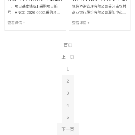
号：【HXZB】202606772....
目1.2 项目编号：【HXZB】
（一期）-成交公告
选人公示
2026062...
一、项目基本情况1.采购项目编
恒信咨询管理有限公司受河南农村
号：HNCC-2026-0902.采购项目
商业银行股份有限公司濮阳中心支
名称：河南交通职业技术学院“双高
行的委托，就河南农商银行濮阳中
查看详情 +
查看详情 +
计划”-汽车科普体验中心建设（一
心支行外聘律师事务所入库项目进
期）3.采购方式：竞争性磋商4.采
行公开招标，按规定程序进行了开
购公告发布日期：2026年07月16
标、评标，现就本次招标的入围候
日5.评审日期：2026年07月27日
选人公示如下：1. 项目名称及编号
首页
二、成交情况成交人：上海景格科
1.1 招标项目名称：河南农商银行
技股份有限公司成交价：
濮阳中心支行外聘律师事务所入库
上一页
949000.00 元交...
项目1.2 招标编号：【HXZB】
2026...
1
2
3
4
5
下一页