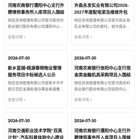
目名称及采购编号1.1采购项目名
期：2026年7月14日5、评审日
河南农商银行濮阳中心支行外
许昌永发实业有限公司2026-
称：河南省巩义市北山口镇东岭至
期：2026年7月30日二、成交情况
聘律师事务所入库项目入围结
2027年度配电室及维修外包
黄家山道路工程水土保持工作技术
成交供应商：河南众益气体有限公
果公示
服务采购项目成交结果公告
服务项目1.2...
司 地址：郑州经济技术...
恒信咨询管理有限公司受河南农村
恒信咨询管理有限公司受许昌永发
商业银行股份有限公司濮阳中心支
实业有限公司的委托，就许昌永发
行委托，对河南农商银行濮阳中心
实业有限公司2026-2027年度配电
查看详情 +
查看详情 +
支行外聘律师事务所入库项目进行
室及维修外包服务采购项目进行竞
国内公开招标，按规定程序进行了
争性磋商，按规定程序进行了磋
开标、评标和定标，现将本次招标
商、定标，现就本次磋商的成交结
的入围结果公示如下：1. 项目名称
2026-07-30
果公布如下：1. 项目名称及项目编
2026-07-30
及编号1.1 招标项目名称：河南农
号1.1 项目名称：许昌永发实业有
新乡蓝城•桃源春晓物业管理
河南农商银行信阳中心支行现
商银行濮阳中心支行外聘律师事务
限公司2026-2027年度配电室及维
服务项目中标候选人公示
金类金融机具采购项目入围结
所入库项目1.2 招标编号：
修外包服务采购项目1.2 采...
果公示
【HXZB】2...
恒信咨询管理有限公司受新乡市平
恒信咨询管理有限公司受河南农村
原示范区龙源街道办事处桃源春晓
商业银行股份有限公司信阳中心支
物业管理委员会的委托，就新乡蓝
行委托，对河南农商银行信阳中心
查看详情 +
查看详情 +
城•桃源春晓物业管理服务项目进行
支行现金类金融机具采购项目进行
公开招标，按规定程序进行了开
国内公开招标，按规定程序进行了
标、评标，现就本次招标的中标候
开标、评标和定标，现将本次招标
选人公布如下：1. 项目名称及编号
2026-07-30
的入围结果公示如下：一、项目概
2026-07-30
1.1 招标项目名称：新乡蓝城•桃源
况1.1 项目名称：河南农商银行信
河南交通职业技术学院“双高
河南农商银行濮阳中心支行外
春晓物业管理服务项目1.2 招标编
阳中心支行现金类金融机具采购项
计划”-汽车科普体验中心建设
聘律师事务所入库项目入围候