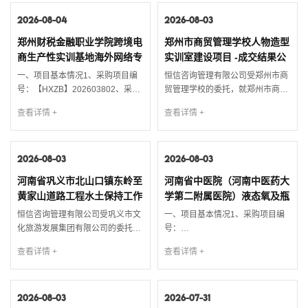
行了开标、评标，现就本次招标的
公告发布日期：2026年07月23日
中标候选人公布如下：1. 项目名称
2026-08-04
5、评审日期：2026年08月03日
2026-08-03
及项目编号1.1 项目名称：河南农
二、成交情况包号采购内容供应商
郑州财税金融职业学院跨境电
郑州市商贸管理学校人物造型
村商业银行股份有限公司济源下冶
名称地址中标金额单位备注信息豫
商生产性实训基地海外网络专
实训室建设项目 -成交结果公
支行装修改造项目 1.2 项目编号：
政采(2)20261258-...
线项目-成交结果公告
告
【HX...
一、项目基本情况1、采购项目编
恒信咨询管理有限公司受郑州市商
号：【HXZB】202603802、采购
贸管理学校的委托，就郑州市商贸
项目名称：郑州财税金融职业学院
管理学校人物造型实训室建设项目
请输入搜索关键词
查看详情 +
查看详情 +
跨境电商生产性实训基地海外网络
进行询价采购，按规定程序进行了
专线项目3、采购方式：单一来源
询价、评审，现就本次评审结果公
4、评审日期：2026年8月3日二、
布如下：1.项目名称及项目编号1.1
成交情况成交供应商：中国联合网
2026-08-03
项目名称：郑州市商贸管理学校人
2026-08-03
络通信有限公司郑州市分公司地
物造型实训室建设项目1.2项目编
河南省巩义市北山口镇东岭至
河南省中医院（河南中医药大
址：郑州市二七区马寨镇东方路55
号：【HXZB】202607172.项目简
黄家山道路工程水土保持工作
学第二附属医院）液态氧及瓶
号成交金额：299500元服务标准...
要说明2.1 采购方式：询价。...
技术服务项目成交结果公告
氧采购项目-成交公告
恒信咨询管理有限公司受巩义市文
一、项目基本情况1、采购项目编
化旅游发展集团有限公司的委托，
号：
就河南省巩义市北山口镇东岭至黄
HNSZYY202638QX420YWHX2、
查看详情 +
查看详情 +
家山道路工程水土保持工作技术服
采购项目名称：河南省中医院（河
务项目进行竞争性磋商采购，按规
南中医药大学第二附属医院）液态
定程序进行了磋商、定标，现就本
氧及瓶氧采购项目3、采购方式：
次磋商的成交结果公布如下：1. 项
2026-08-03
竞争性磋商4、采购公告发布日
2026-07-31