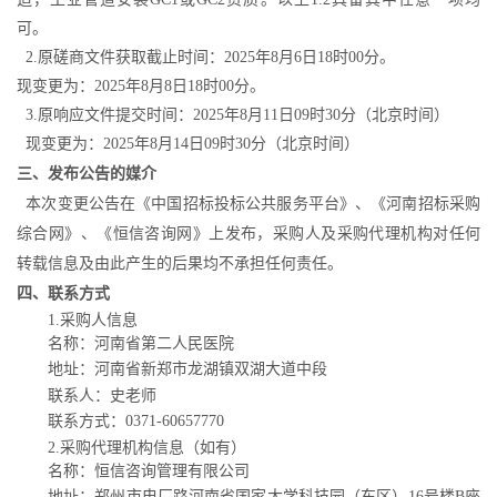
可。
请输入搜索关键词
2.原磋商文件获取
截止时间
：
2025年8月6日
18时00分
。
现变更为：
2025年8月
8
日
18时00分。
3.原响应文件提交时间：2025年8月11日09时30分（北京时间）
现变更为：
2025年8月14日09时30分（北京时间）
三、发布公告的媒介
本次变更公告在
《中国招标投标公共服务平台》、《河南
招标采购
综合网
》、《恒信咨询网》
上发布，采购人及采购代理机构对任何
转载信息及由此产生的后果均不承担任何责任。
四、联系方式
1.采购人信息
名称：
河南省第二人民医院
地址
：河南省新郑市龙湖镇双湖大道中段
联系人：史老师
联系方式
：
0371-60657770
2.采购代理机构信息（如有）
名称：恒信咨询管理有限公司
地址：郑州市电厂路河南省国家大学科技园（东区）
16号楼B座