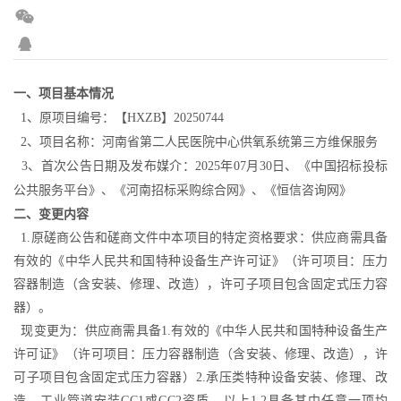
一、项目基本情况
1
、
原
项目编号：【
HXZB】
20250744
2、
项目名称：
河南省第二人民医院中心供氧系统第三方维保服务
3、首次公告日期及发布媒介：2025
年
07月30日
、
《
中国招标投标
公共服务平台
》、《河南
招标采购综合网
》、
《恒信咨询网》
二、变更
内容
1.原磋商公告和磋商文件中本项目的特定资格要求：供应商需具备
有效的《中华人民共和国特种设备生产许可证》（许可项目：压力
容器制造（含安装、修理、改造），许可子项目包含固定式压力容
器）。
现变更为
：
供应商需具备
1.
有效的《中华人民共和国特种设备生产
许可证》（许可项目：压力容器制造（含安装、修理、改造），许
可子项目包含固定式压力容器）
2.
承压类特种设备安装、修理、改
造，工业管道安装
GC1或GC2资质。
以上
1.2具备其中任意一项均